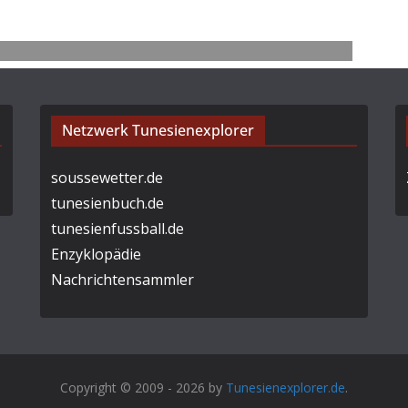
Netzwerk Tunesienexplorer
soussewetter.de
tunesienbuch.de
tunesienfussball.de
Enzyklopädie
Nachrichtensammler
Copyright © 2009 - 2026 by
Tunesienexplorer.de
.