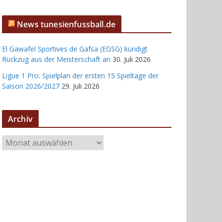
News tunesienfussball.de
El Gawafel Sportives de Gafsa (EGSG) kündigt
Rückzug aus der Meisterschaft an
30. Juli 2026
Ligue 1 Pro: Spielplan der ersten 15 Spieltage der
Saison 2026/2027
29. Juli 2026
Archiv
A
r
c
h
i
v