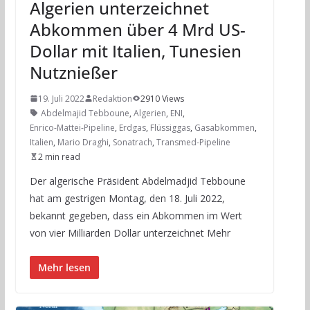
Algerien unterzeichnet
Abkommen über 4 Mrd US-
Dollar mit Italien, Tunesien
Nutznießer
19. Juli 2022
Redaktion
2910 Views
Abdelmajid Tebboune
,
Algerien
,
ENI
,
Enrico-Mattei-Pipeline
,
Erdgas
,
Flüssiggas
,
Gasabkommen
,
Italien
,
Mario Draghi
,
Sonatrach
,
Transmed-Pipeline
2 min read
Der algerische Präsident Abdelmadjid Tebboune
hat am gestrigen Montag, den 18. Juli 2022,
bekannt gegeben, dass ein Abkommen im Wert
von vier Milliarden Dollar unterzeichnet Mehr
Mehr lesen