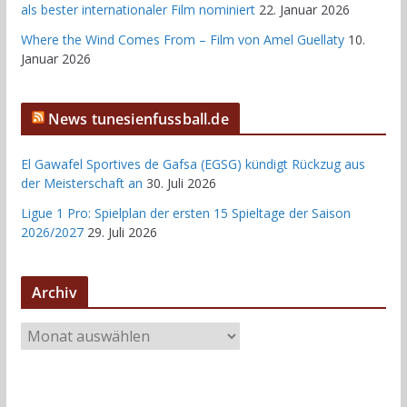
als bester internationaler Film nominiert
22. Januar 2026
Where the Wind Comes From – Film von Amel Guellaty
10.
Januar 2026
News tunesienfussball.de
El Gawafel Sportives de Gafsa (EGSG) kündigt Rückzug aus
der Meisterschaft an
30. Juli 2026
Ligue 1 Pro: Spielplan der ersten 15 Spieltage der Saison
2026/2027
29. Juli 2026
Archiv
A
r
c
h