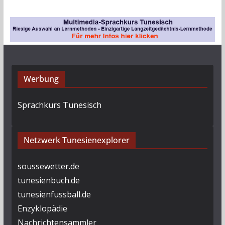
i
v
Werbung
Sprachkurs Tunesisch
Netzwerk Tunesienexplorer
soussewetter.de
tunesienbuch.de
tunesienfussball.de
Enzyklopädie
Nachrichtensammler