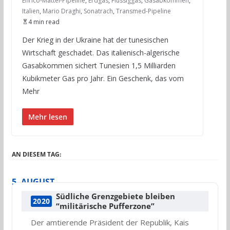
Enrico-Mattei-Pipeline
,
Erdgas
,
Flüssiggas
,
Gasabkommen
,
Italien
,
Mario Draghi
,
Sonatrach
,
Transmed-Pipeline
4 min read
Der Krieg in der Ukraine hat der tunesischen
Wirtschaft geschadet. Das italienisch-algerische
Gasabkommen sichert Tunesien 1,5 Milliarden
Kubikmeter Gas pro Jahr. Ein Geschenk, das vom
Mehr
Mehr lesen
AN DIESEM TAG:
5. AUGUST
Südliche Grenzgebiete bleiben
2020
“militärische Pufferzone”
Der amtierende Präsident der Republik, Kais