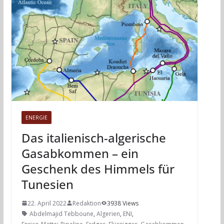
ENERGIE
Das italienisch-algerische
Gasabkommen – ein
Geschenk des Himmels für
Tunesien
22. April 2022
Redaktion
3938 Views
Abdelmajid Tebboune
,
Algerien
,
ENI
,