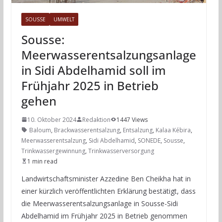
SOUSSE
UMWELT
Sousse:
Meerwasserentsalzungsanlage
in Sidi Abdelhamid soll im
Frühjahr 2025 in Betrieb
gehen
10. Oktober 2024
Redaktion
1447 Views
Baloum
,
Brackwasserentsalzung
,
Entsalzung
,
Kalaa Kébira
,
Meerwasserentsalzung
,
Sidi Abdelhamid
,
SONEDE
,
Sousse
,
Trinkwassergewinnung
,
Trinkwasserversorgung
1 min read
Landwirtschaftsminister Azzedine Ben Cheikha hat in
einer kürzlich veröffentlichten Erklärung bestätigt, dass
die Meerwasserentsalzungsanlage in Sousse-Sidi
Abdelhamid im Frühjahr 2025 in Betrieb genommen