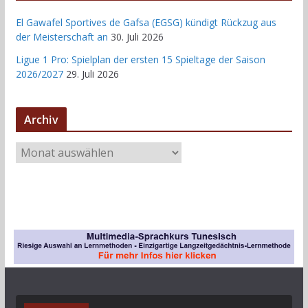
El Gawafel Sportives de Gafsa (EGSG) kündigt Rückzug aus
der Meisterschaft an
30. Juli 2026
Ligue 1 Pro: Spielplan der ersten 15 Spieltage der Saison
2026/2027
29. Juli 2026
Archiv
A
r
c
h
i
v