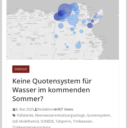
ENERGIE
Keine Quotensystem für
Wasser im kommenden
Sommer?
8. Mai 2025
Redaktion
907 Views
Füllstände
,
Meerwasserentsalzungsanlage
,
Quotensystem
,
Sidi Abdelhamid
,
SONEDE
,
Talsperre
,
Trinkwasser
,
Trinkwasserversorgung