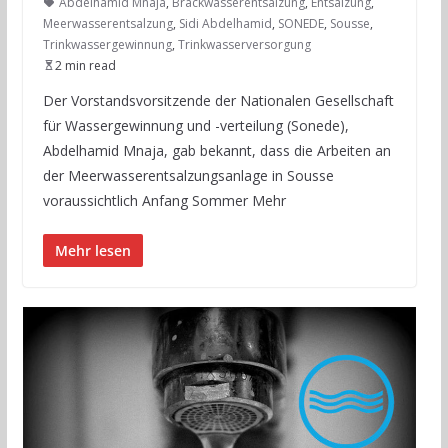
Abdelhamid Mnaja
,
Brackwasserentsalzung
,
Entsalzung
,
Meerwasserentsalzung
,
Sidi Abdelhamid
,
SONEDE
,
Sousse
,
Trinkwassergewinnung
,
Trinkwasserversorgung
2 min read
Der Vorstandsvorsitzende der Nationalen Gesellschaft
für Wassergewinnung und -verteilung (Sonede),
Abdelhamid Mnaja, gab bekannt, dass die Arbeiten an
der Meerwasserentsalzungsanlage in Sousse
voraussichtlich Anfang Sommer Mehr
Mehr lesen