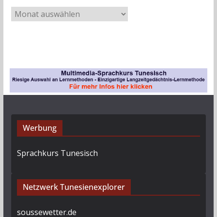
A
r
c
h
i
v
Werbung
Sprachkurs Tunesisch
Netzwerk Tunesienexplorer
soussewetter.de