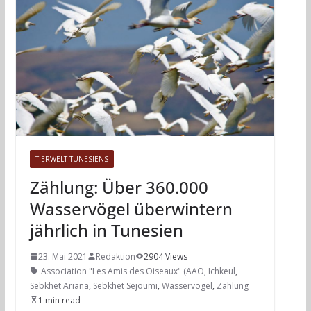
TIERWELT TUNESIENS
Zählung: Über 360.000
Wasservögel überwintern
jährlich in Tunesien
23. Mai 2021
Redaktion
2904 Views
Association "Les Amis des Oiseaux" (AAO
,
Ichkeul
,
Sebkhet Ariana
,
Sebkhet Sejoumi
,
Wasservögel
,
Zählung
1 min read