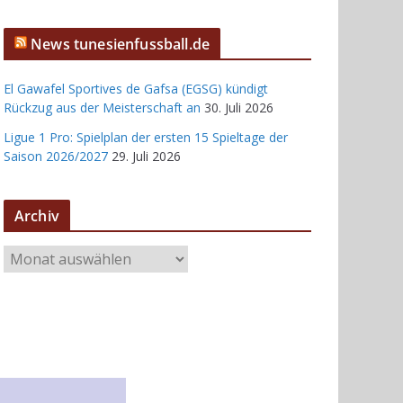
News tunesienfussball.de
El Gawafel Sportives de Gafsa (EGSG) kündigt
Rückzug aus der Meisterschaft an
30. Juli 2026
Ligue 1 Pro: Spielplan der ersten 15 Spieltage der
Saison 2026/2027
29. Juli 2026
Archiv
A
r
c
h
i
v