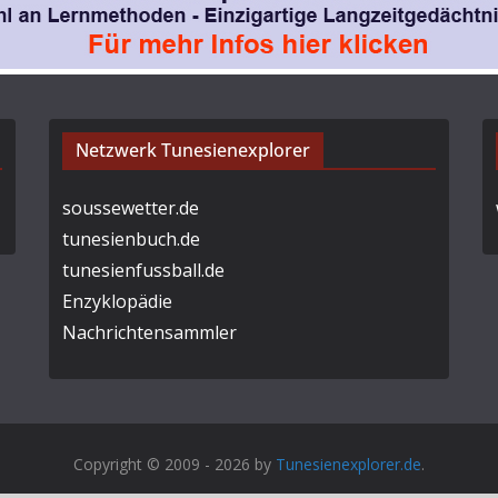
Netzwerk Tunesienexplorer
soussewetter.de
tunesienbuch.de
tunesienfussball.de
Enzyklopädie
Nachrichtensammler
Copyright © 2009 - 2026 by
Tunesienexplorer.de
.