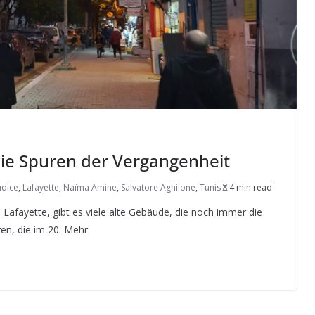
 Die Spuren der Vergangenheit
udice
,
Lafayette
,
Naïma Amine
,
Salvatore Aghilone
,
Tunis
4 min read
 Lafayette, gibt es viele alte Gebäude, die noch immer die
en, die im 20. Mehr