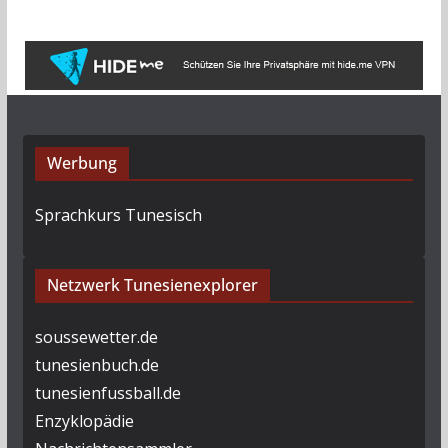
h
i
v
Werbung
Sprachkurs Tunesisch
Netzwerk Tunesienexplorer
soussewetter.de
tunesienbuch.de
tunesienfussball.de
Enzyklopädie