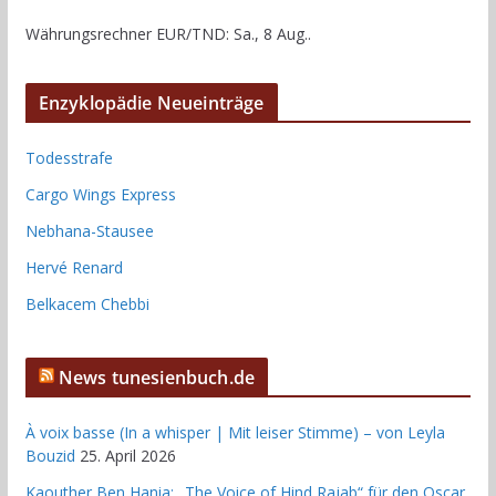
Währungsrechner
EUR/TND
: Sa., 8 Aug..
Enzyklopädie Neueinträge
Todesstrafe
Cargo Wings Express
Nebhana-Stausee
Hervé Renard
Belkacem Chebbi
News tunesienbuch.de
À voix basse (In a whisper | Mit leiser Stimme) – von Leyla
Bouzid
25. April 2026
Kaouther Ben Hania: „The Voice of Hind Rajab“ für den Oscar