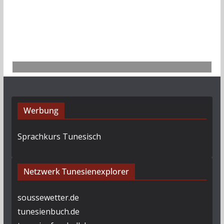
h
i
v
Werbung
Sprachkurs Tunesisch
Netzwerk Tunesienexplorer
soussewetter.de
tunesienbuch.de