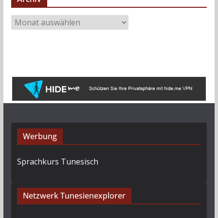
A
r
c
h
i
v
Werbung
Sprachkurs Tunesisch
Netzwerk Tunesienexplorer