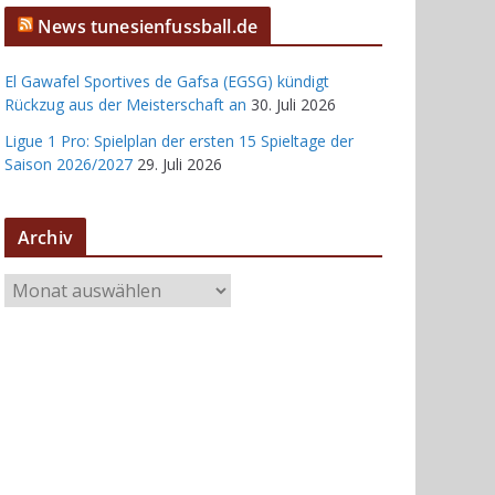
News tunesienfussball.de
El Gawafel Sportives de Gafsa (EGSG) kündigt
Rückzug aus der Meisterschaft an
30. Juli 2026
Ligue 1 Pro: Spielplan der ersten 15 Spieltage der
Saison 2026/2027
29. Juli 2026
Archiv
A
r
c
h
i
v