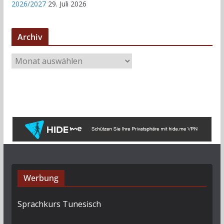
2026/2027
29. Juli 2026
Archiv
A
r
c
h
i
v
Werbung
Sprachkurs Tunesisch