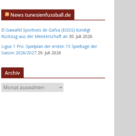
News tunesienfussball.de
El Gawafel Sportives de Gafsa (EGSG) kündigt
Rückzug aus der Meisterschaft an
30. Juli 2026
Ligue 1 Pro: Spielplan der ersten 15 Spieltage der
Saison 2026/2027
29. Juli 2026
Archiv
A
r
c
h
i
v