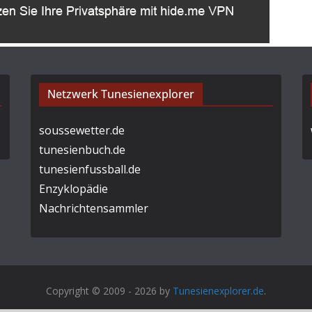
Netzwerk Tunesienexplorer
soussewetter.de
tunesienbuch.de
tunesienfussball.de
Enzyklopädie
Nachrichtensammler
Copyright © 2009 - 2026 by
Tunesienexplorer.de
.