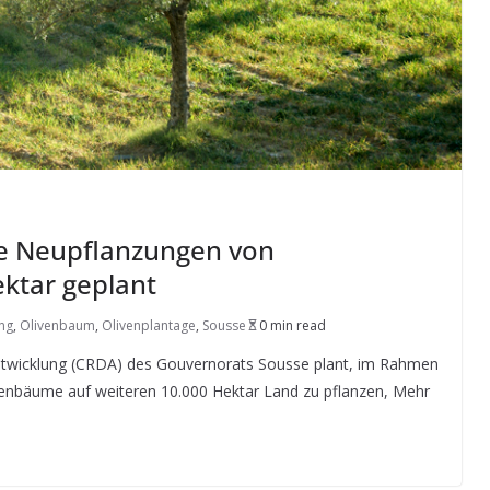
re Neupflanzungen von
ktar geplant
ng
,
Olivenbaum
,
Olivenplantage
,
Sousse
0 min read
Entwicklung (CRDA) des Gouvernorats Sousse plant, im Rahmen
enbäume auf weiteren 10.000 Hektar Land zu pflanzen, Mehr