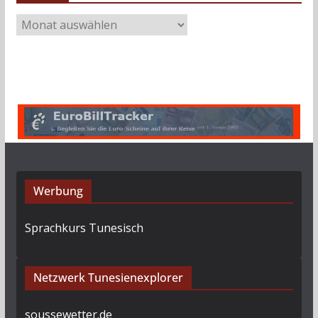
A
r
c
h
i
v
Werbung
Sprachkurs Tunesisch
Netzwerk Tunesienexplorer
soussewetter.de