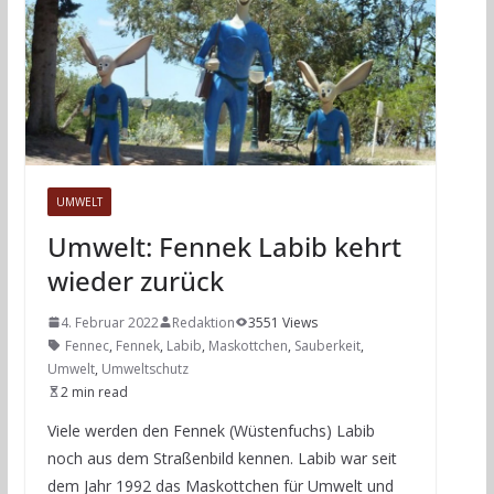
UMWELT
Umwelt: Fennek Labib kehrt
wieder zurück
4. Februar 2022
Redaktion
3551 Views
Fennec
,
Fennek
,
Labib
,
Maskottchen
,
Sauberkeit
,
Umwelt
,
Umweltschutz
2 min read
Viele werden den Fennek (Wüstenfuchs) Labib
noch aus dem Straßenbild kennen. Labib war seit
dem Jahr 1992 das Maskottchen für Umwelt und