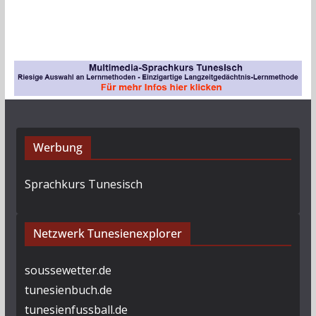
c
h
i
v
Werbung
Sprachkurs Tunesisch
Netzwerk Tunesienexplorer
soussewetter.de
tunesienbuch.de
tunesienfussball.de