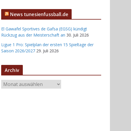
News tunesienfussball.de
El Gawafel Sportives de Gafsa (EGSG) kündigt
Rückzug aus der Meisterschaft an
30. Juli 2026
Ligue 1 Pro: Spielplan der ersten 15 Spieltage der
Saison 2026/2027
29. Juli 2026
Archiv
A
r
c
h
i
v