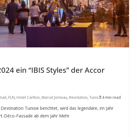
024 ein “IBIS Styles” der Accor
mail
,
FLN
,
Hotel Carlton
,
Marcel Jomeau
,
Revolution
,
Tunis
4 min read
stination Tunisie berichtet, wird das legendäre, im Jahr
 Art-Déco-Fassade ab dem Jahr Mehr