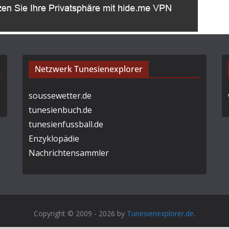
Netzwerk Tunesienexplorer
soussewetter.de
tunesienbuch.de
tunesienfussball.de
Enzyklopädie
Nachrichtensammler
Copyright © 2009 - 2026 by
Tunesienexplorer.de
.