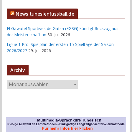
News tunesienfussball.de
El Gawafel Sportives de Gafsa (EGSG) kündigt Rückzug aus
der Meisterschaft an
30. Juli 2026
Ligue 1 Pro: Spielplan der ersten 15 Spieltage der Saison
2026/2027
29. Juli 2026
Archiv
A
r
c
h
i
v