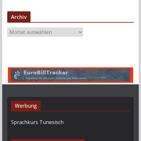
Archiv
A
r
c
h
i
v
Werbung
Sprachkurs Tunesisch