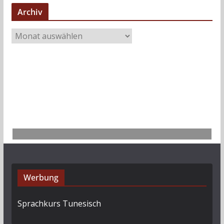
Archiv
A
r
c
h
i
v
Werbung
Sprachkurs Tunesisch