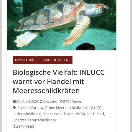
KRIMINALITÄT
TIERWELT TUNESIENS
Biologische Vielfalt: INLUCC
warnt vor Handel mit
Meeresschildkröten
26. April 2020
Redaktion
8791 Views
Caretta Caretta
,
Grüne Meeresschildkröte
,
INLUCC
,
Lederschildkröte
,
Meeresschildkröte
,
NSTM
,
SeaTuMed
,
Unechte Karettschildkröte
2 min read