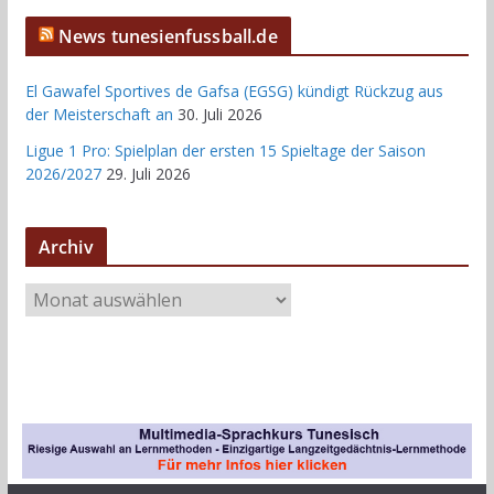
News tunesienfussball.de
El Gawafel Sportives de Gafsa (EGSG) kündigt Rückzug aus
der Meisterschaft an
30. Juli 2026
Ligue 1 Pro: Spielplan der ersten 15 Spieltage der Saison
2026/2027
29. Juli 2026
Archiv
A
r
c
h
i
v