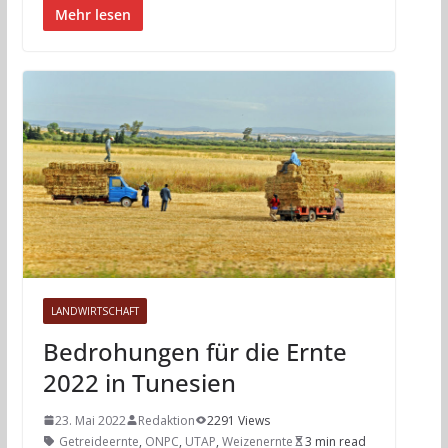
Mehr lesen
LANDWIRTSCHAFT
Bedrohungen für die Ernte
2022 in Tunesien
23. Mai 2022
Redaktion
2291 Views
Getreideernte
,
ONPC
,
UTAP
,
Weizenernte
3 min read