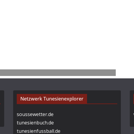
Netzwerk Tunesienexplorer
soussewetter.de
tunesienbuch.de
tunesienfussball.de