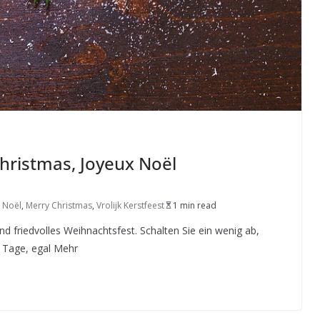
hristmas, Joyeux Noël
 Noël
,
Merry Christmas
,
Vrolijk Kerstfeest
1 min read
d friedvolles Weihnachtsfest. Schalten Sie ein wenig ab,
e Tage, egal Mehr