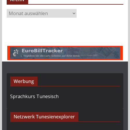
A
r
c
h
i
v
Werbung
Sprachkurs Tunesisch
Netzwerk Tunesienexplorer