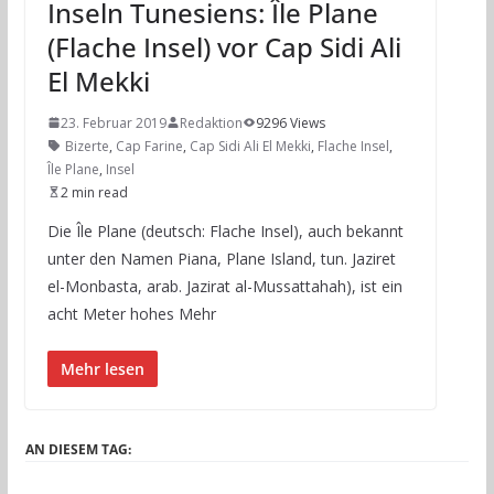
Inseln Tunesiens: Île Plane
(Flache Insel) vor Cap Sidi Ali
El Mekki
23. Februar 2019
Redaktion
9296 Views
Bizerte
,
Cap Farine
,
Cap Sidi Ali El Mekki
,
Flache Insel
,
Île Plane
,
Insel
2 min read
Die Île Plane (deutsch: Flache Insel), auch bekannt
unter den Namen Piana, Plane Island, tun. Jaziret
el-Monbasta, arab. Jazirat al-Mussattahah), ist ein
acht Meter hohes Mehr
Mehr lesen
AN DIESEM TAG: