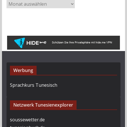
A
r
c
h
i
v
Werbung
Sprachkurs Tunesisch
Netzwerk Tunesienexplorer
soussewetter.de