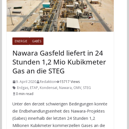
ENERGIE
GABÉS
Nawara Gasfeld liefert in 24
Stunden 1,2 Mio Kubikmeter
Gas an die STEG
9. April 2020
Redaktion
15717 Views
Erdgas
,
ETAP
,
Kondensat
,
Nawara
,
OMV
,
STEG
0 min read
Unter den derzeit schwierigen Bedingungen konnte
die Endbehandlungseinheit des Nawara-Projektes
(Gabes) innerhalb der letzten 24 Stunden 1,2
Millionen Kubikmeter kommerziellen Gases an die