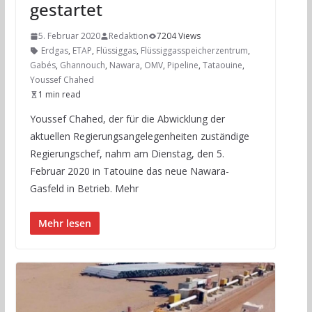
gestartet
5. Februar 2020
Redaktion
7204 Views
Erdgas
,
ETAP
,
Flüssiggas
,
Flüssiggasspeicherzentrum
,
Gabés
,
Ghannouch
,
Nawara
,
OMV
,
Pipeline
,
Tataouine
,
Youssef Chahed
1 min read
Youssef Chahed, der für die Abwicklung der
aktuellen Regierungsangelegenheiten zuständige
Regierungschef, nahm am Dienstag, den 5.
Februar 2020 in Tatouine das neue Nawara-
Gasfeld in Betrieb. Mehr
Mehr lesen