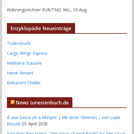
Währungsrechner
EUR/TND
: Mo., 10 Aug..
Enzyklopädie Neueinträge
Todesstrafe
Cargo Wings Express
Nebhana-Stausee
Hervé Renard
Belkacem Chebbi
News tunesienbuch.de
À voix basse (In a whisper | Mit leiser Stimme) – von Leyla
Bouzid
25. April 2026
Kaouther Ben Hania: „The Voice of Hind Rajab“ für den Oscar