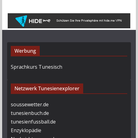
h
i
v
Werbung
Sprachkurs Tunesisch
Netzwerk Tunesienexplorer
soussewetter.de
tunesienbuch.de
tunesienfussball.de
Enzyklopädie