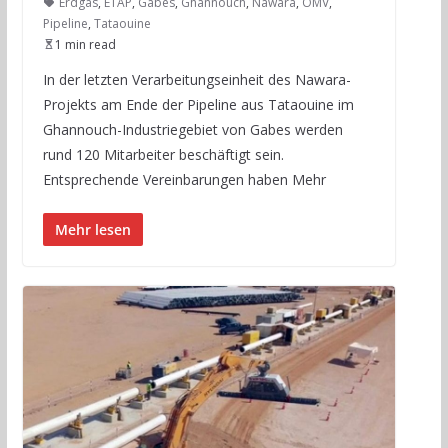
Erdgas
,
ETAP
,
Gabés
,
Ghannouch
,
Nawara
,
OMV
,
Pipeline
,
Tataouine
1 min read
In der letzten Verarbeitungseinheit des Nawara-
Projekts am Ende der Pipeline aus Tataouine im
Ghannouch-Industriegebiet von Gabes werden
rund 120 Mitarbeiter beschäftigt sein.
Entsprechende Vereinbarungen haben Mehr
Mehr lesen