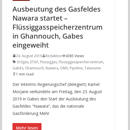
Ausbeutung des Gasfeldes
Nawara startet –
Flüssiggasspeicherzentrum
in Ghannouch, Gabes
eingeweiht
24. August 2019
Redaktion
4385 Views
Erdgas
,
ETAP
,
Flüssiggas
,
Flüssiggasspeicherzentrum
,
Gabés
,
Ghannouch
,
Nawara
,
OMV
,
Pipeline
,
Tataouine
1 min read
Der Interims-Regierungschef (delegiert) Kamel
Morjane verkündete am Freitag, den 23. August
2019 in Gabes den Start der Ausbeutung des
Gasfeldes “Nawara”, das die nationale
Gasförderung Mehr
Mehr lesen