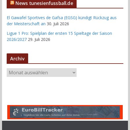
News tunesienfussball.de
El Gawafel Sportives de Gafsa (EGSG) kündigt Rückzug aus
der Meisterschaft an
30. Juli 2026
Ligue 1 Pro: Spielplan der ersten 15 Spieltage der Saison
2026/2027
29. Juli 2026
Archiv
A
r
c
h
i
v