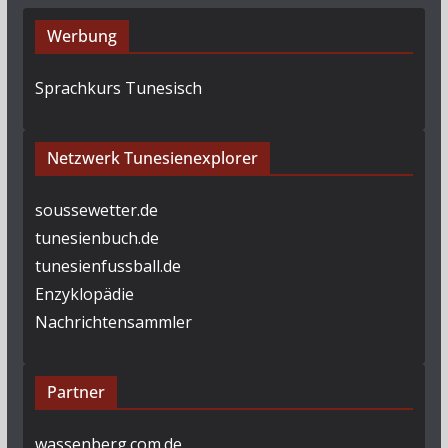
Werbung
Sprachkurs Tunesisch
Netzwerk Tunesienexplorer
soussewetter.de
tunesienbuch.de
tunesienfussball.de
Enzyklopädie
Nachrichtensammler
Partner
wassenberg.com.de