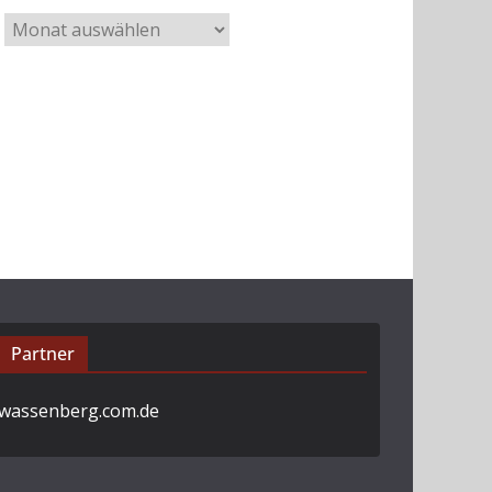
A
r
c
h
i
v
Partner
wassenberg.com.de