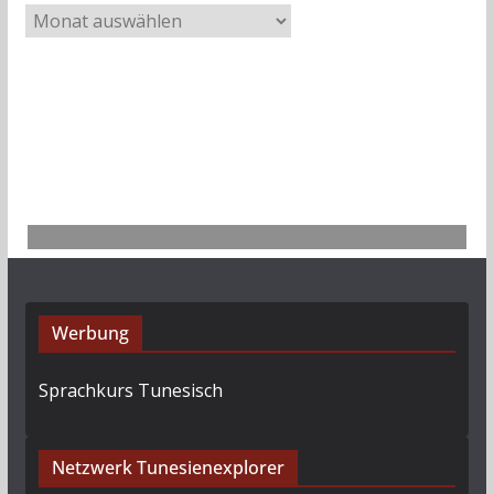
A
r
c
h
i
v
Werbung
Sprachkurs Tunesisch
Netzwerk Tunesienexplorer