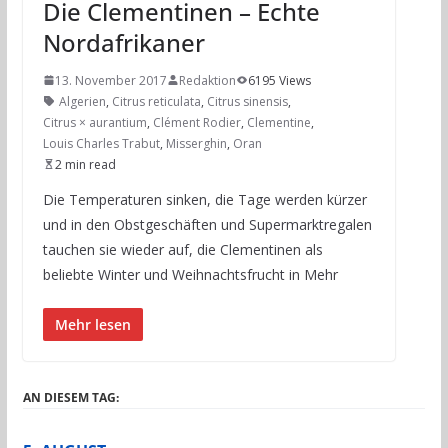
Die Clementinen – Echte
Nordafrikaner
13. November 2017
Redaktion
6195 Views
Algerien
,
Citrus reticulata
,
Citrus sinensis
,
Citrus × aurantium
,
Clément Rodier
,
Clementine
,
Louis Charles Trabut
,
Misserghin
,
Oran
2 min read
Die Temperaturen sinken, die Tage werden kürzer
und in den Obstgeschäften und Supermarktregalen
tauchen sie wieder auf, die Clementinen als
beliebte Winter und Weihnachtsfrucht in Mehr
Mehr lesen
AN DIESEM TAG: