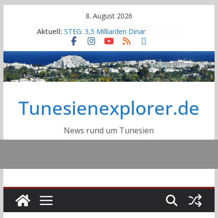
Skip
8. August 2026
to
Aktuell:
STEG: 3,5 Milliarden Dinar
content
ausstehenden Zahlungen, 600 MW
Defizit und 19% Verluste
Sousse: Warum ist die
Entsalzungsanlage Sidi Abdelhamid
immer noch nicht in Betrieb?
Bau des Staudammes Raghai in
Tunesienexplorer.de
Jendouba: Baustelle inspiziert,
Zeitplan unter Druck gesetzt
Sidi Bou Said wurde offiziell in die
UNESCO-Welterbeliste
News rund um Tunesien
aufgenommen
Tourismusstatistik 2026 Tunesien:
Einreisen und Besucherzahlen zum
Ende Juni 2026