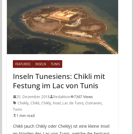
FEATURED
INSELN
TUNIS
Inseln Tunesiens: Chikli mit
Festung im Lac von Tunis
25. Dezember 2018
Redaktion
7367 Views
Chekly
,
Chikli
,
Chikly
,
Insel
,
Lac de Tunis
,
Osmanen
,
Tunis
1 min read
Chikli (auch Chikly oder Chekly) ist eine kleine Insel
im Norden des Lac von Tunis, welche die Festung