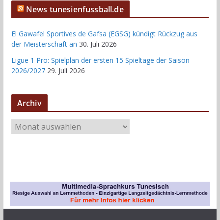
News tunesienfussball.de
El Gawafel Sportives de Gafsa (EGSG) kündigt Rückzug aus
der Meisterschaft an
30. Juli 2026
Ligue 1 Pro: Spielplan der ersten 15 Spieltage der Saison
2026/2027
29. Juli 2026
Archiv
A
r
c
h
i
v