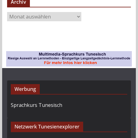
Archiv
A
r
c
h
i
v
Werbung
Sprachkurs Tunesisch
Netzwerk Tunesienexplorer