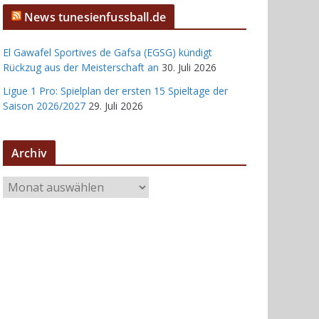
News tunesienfussball.de
El Gawafel Sportives de Gafsa (EGSG) kündigt
Rückzug aus der Meisterschaft an
30. Juli 2026
Ligue 1 Pro: Spielplan der ersten 15 Spieltage der
Saison 2026/2027
29. Juli 2026
Archiv
A
r
c
h
i
v