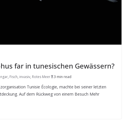
hus far in tunesischen Gewässern?
ngar
,
Fisch
,
invasiv
,
Rotes Meer
3 min read
organisation Tunisie Écologie, machte bei seiner letzten
Entdeckung. Auf dem Rückweg von einem Besuch Mehr