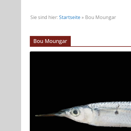
Sie sind hier:
Startseite
»
Bou Moungar
Bou Moungar