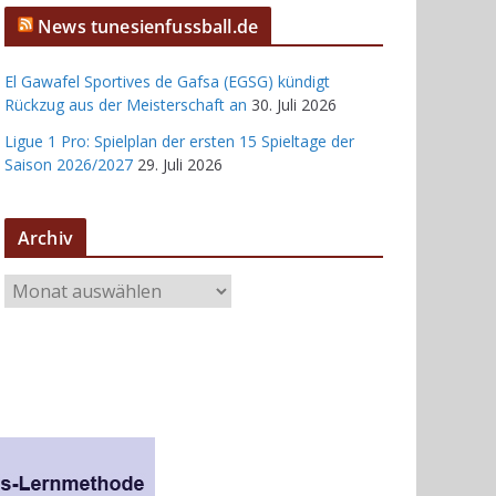
News tunesienfussball.de
El Gawafel Sportives de Gafsa (EGSG) kündigt
Rückzug aus der Meisterschaft an
30. Juli 2026
Ligue 1 Pro: Spielplan der ersten 15 Spieltage der
Saison 2026/2027
29. Juli 2026
Archiv
A
r
c
h
i
v