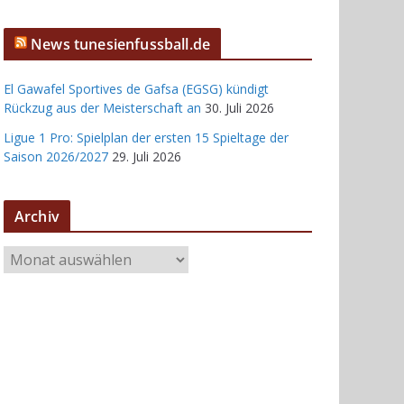
News tunesienfussball.de
El Gawafel Sportives de Gafsa (EGSG) kündigt
Rückzug aus der Meisterschaft an
30. Juli 2026
Ligue 1 Pro: Spielplan der ersten 15 Spieltage der
Saison 2026/2027
29. Juli 2026
Archiv
A
r
c
h
i
v