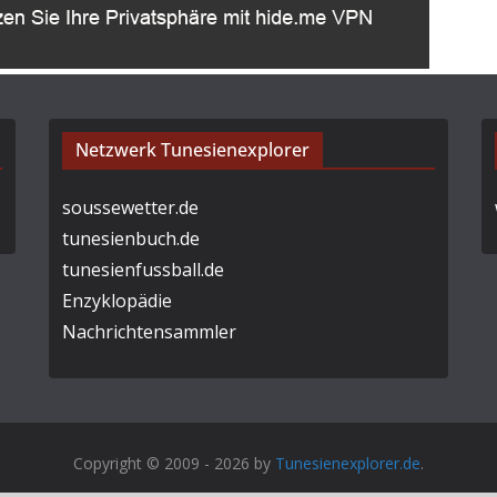
Netzwerk Tunesienexplorer
soussewetter.de
tunesienbuch.de
tunesienfussball.de
Enzyklopädie
Nachrichtensammler
Copyright © 2009 - 2026 by
Tunesienexplorer.de
.