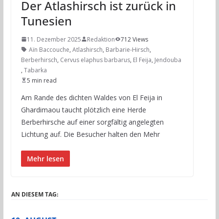
Der Atlashirsch ist zurück in
Tunesien
11. Dezember 2025
Redaktion
712 Views
Aïn Baccouche
,
Atlashirsch
,
Barbarie-Hirsch
,
Berberhirsch
,
Cervus elaphus barbarus
,
El Feija
,
Jendouba
,
Tabarka
5 min read
Am Rande des dichten Waldes von El Feija in
Ghardimaou taucht plötzlich eine Herde
Berberhirsche auf einer sorgfältig angelegten
Lichtung auf. Die Besucher halten den Mehr
Mehr lesen
AN DIESEM TAG: