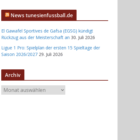
News tunesienfussball.de
El Gawafel Sportives de Gafsa (EGSG) kündigt
Rückzug aus der Meisterschaft an
30. Juli 2026
Ligue 1 Pro: Spielplan der ersten 15 Spieltage der
Saison 2026/2027
29. Juli 2026
Archiv
A
r
c
h
i
v