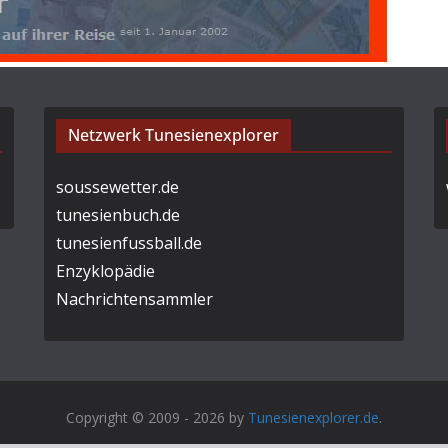
Netzwerk Tunesienexplorer
soussewetter.de
tunesienbuch.de
tunesienfussball.de
Enzyklopädie
Nachrichtensammler
Copyright © 2009 - 2026 by
Tunesienexplorer.de
.