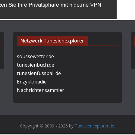
Netzwerk Tunesienexplorer
soussewetter.de
tunesienbuch.de
tunesienfussball.de
Enzyklopädie
Nachrichtensammler
Copyright © 2009 - 2026 by
Tunesienexplorer.de
.