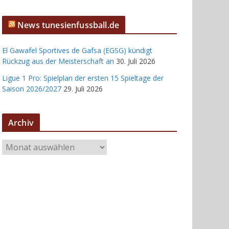
News tunesienfussball.de
El Gawafel Sportives de Gafsa (EGSG) kündigt
Rückzug aus der Meisterschaft an
30. Juli 2026
Ligue 1 Pro: Spielplan der ersten 15 Spieltage der
Saison 2026/2027
29. Juli 2026
Archiv
A
r
c
h
i
v