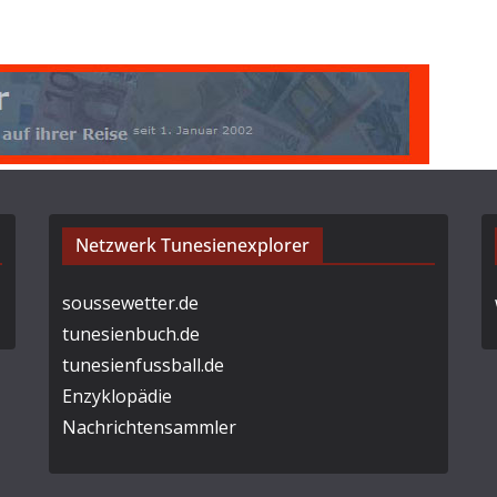
Netzwerk Tunesienexplorer
soussewetter.de
tunesienbuch.de
tunesienfussball.de
Enzyklopädie
Nachrichtensammler