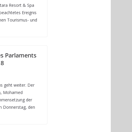
ntara Resort & Spa
 beachtetes Ereignis
chen Tourismus- und
s Parlaments
18
s geht weiter. Der
P), Mohamed
ammensetzung der
n Donnerstag, den