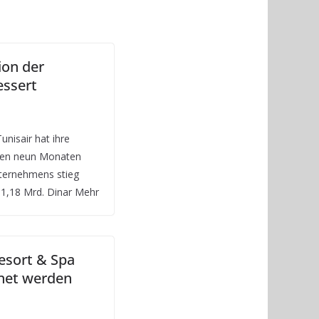
ion der
essert
unisair hat ihre
rsten neun Monaten
ternehmens stieg
1,18 Mrd. Dinar Mehr
esort & Spa
fnet werden