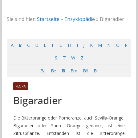
Sie sind hier:
Startseite
»
Enzyklopädie
»
Bigaradier
A
B
C
D
E
F
G
H
I
J
K
M
N
Ö
P
S
T
W
Z
Ba
Be
Bi
Bm
Bö
Br
FLORA
Bigaradier
Die Bitterorange oder Pomeranze, auch Sevilla-Orange,
Bigaradier oder Saure Orange genannt, ist eine
Zitruspflanze. Entstanden ist die Bitterorange