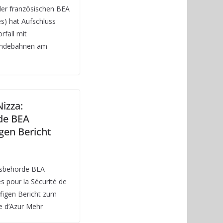
 der französischen BEA
es) hat Aufschluss
fall mit
Landebahnen am
izza:
de BEA
igen Bericht
gsbehörde BEA
s pour la Sécurité de
äufigen Bericht zum
e d’Azur Mehr