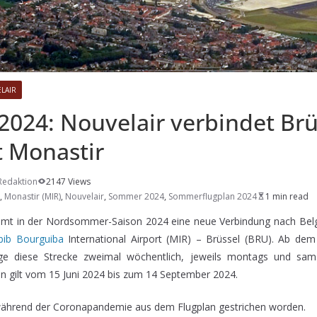
LAIR
024: Nouvelair verbindet Brü
t Monastir
Redaktion
2147 Views
,
Monastir (MIR)
,
Nouvelair
,
Sommer 2024
,
Sommerflugplan 2024
1 min read
mmt in der Nordsommer-Saison 2024 eine neue Verbindung nach Belg
bib Bourguiba
International Airport (MIR) – Brüssel (BRU). Ab dem
ge diese Strecke zweimal wöchentlich, jeweils montags und sam
n gilt vom 15 Juni 2024 bis zum 14 September 2024.
während der Coronapandemie aus dem Flugplan gestrichen worden.