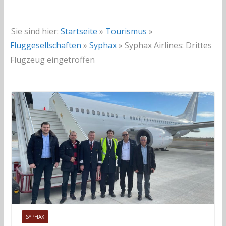
Sie sind hier:
Startseite
»
Tourismus
»
Fluggesellschaften
»
Syphax
»
Syphax Airlines: Drittes
Flugzeug eingetroffen
SYPHAX