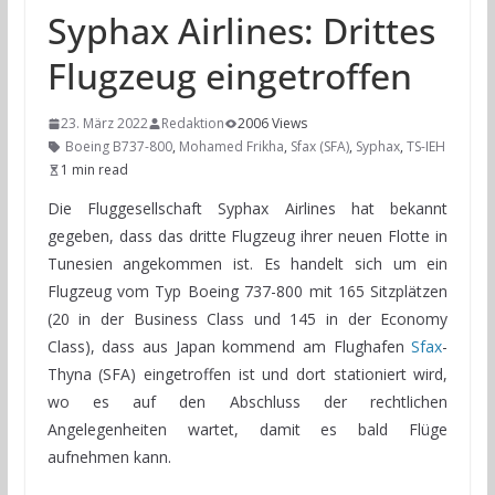
Syphax Airlines: Drittes
Flugzeug eingetroffen
23. März 2022
Redaktion
2006 Views
Boeing B737-800
,
Mohamed Frikha
,
Sfax (SFA)
,
Syphax
,
TS-IEH
1 min read
Die Fluggesellschaft Syphax Airlines hat bekannt
gegeben, dass das dritte Flugzeug ihrer neuen Flotte in
Tunesien angekommen ist. Es handelt sich um ein
Flugzeug vom Typ Boeing 737-800 mit 165 Sitzplätzen
(20 in der Business Class und 145 in der Economy
Class), dass aus Japan kommend am Flughafen
Sfax
-
Thyna (SFA) eingetroffen ist und dort stationiert wird,
wo es auf den Abschluss der rechtlichen
Angelegenheiten wartet, damit es bald Flüge
aufnehmen kann.