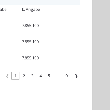
gabe
k. Angabe
7.855.100
7.855.100
7.855.100
…
❮
1
2
3
4
5
91
❯