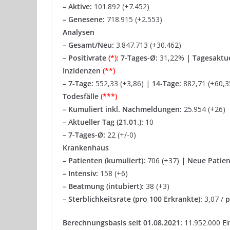
– Aktive:
101.892 (+7.452)
– Genesene:
718.915 (+2.553)
Analysen
– Gesamt/Neu:
3.847.713 (+30.462)
– Positivrate
(*)
:
7-Tages-Ø:
31,22% |
Tagesaktue
Inzidenzen
(**)
–
7-Tage:
552,33 (+3,86) |
14-Tage:
882,71 (+60,3
Todesfälle
(***)
–
Kumuliert inkl. Nachmeldungen:
25.954 (+26)
– Aktueller Tag (21.01.):
10
– 7-Tages-Ø:
22 (+/-0)
Krankenhaus
– Patienten (kumuliert):
706 (+37) |
Neue Patien
– Intensiv:
158 (+6)
– Beatmung (intubiert):
38 (+3)
– Sterblichkeitsrate (pro 100 Erkrankte):
3,07 /
p
Berechnungsbasis seit 01.08.2021:
11.952.000 Ei