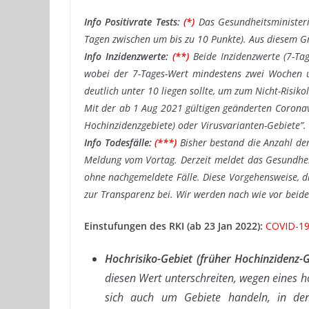
Info Positivrate Tests:
(*)
Das Gesundheitsministeri
Tagen zwischen um bis zu 10 Punkte). Aus diesem Gr
Info Inzidenzwerte:
(**)
Beide Inzidenzwerte (7-Ta
wobei der 7-Tages-Wert mindestens zwei Wochen un
deutlich unter 10 liegen sollte, um zum Nicht-Risik
Mit der ab 1 Aug 2021 gültigen geänderten Coronavi
Hochinzidenzgebiete) oder Virusvarianten-Gebiete”. I
Info Todesfälle:
(***)
Bisher bestand die Anzahl der
Meldung vom Vortag. Derzeit meldet das Gesundhei
ohne nachgemeldete Fälle. Diese Vorgehensweise, di
zur Transparenz bei. Wir werden nach wie vor beid
Einstufungen des RKI (ab 23 Jan 2022):
COVID-19-
Hochrisiko-Gebiet (früher Hochinzidenz-G
diesen Wert unterschreiten, wegen eines h
sich auch um Gebiete handeln, in dene