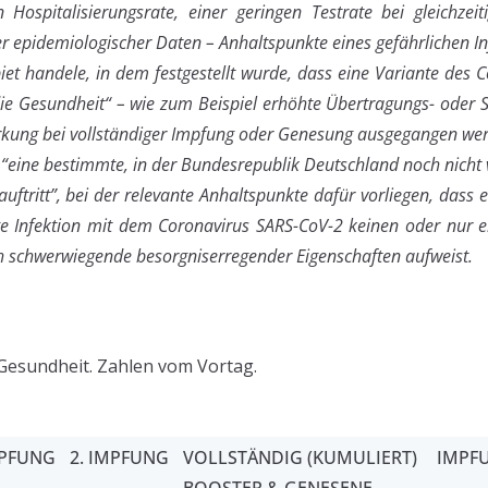
 Hospitalisierungsrate, einer geringen Testrate bei gleichzeit
r epidemiologischer Daten – Anhaltspunkte eines gefährlichen In
iet handele, in dem festgestellt wurde, dass eine Variante des 
die Gesundheit“ – wie zum Beispiel erhöhte Übertragungs- oder S
irkung bei vollständiger Impfung oder Genesung ausgegangen we
 “eine bestimmte, in der Bundesrepublik Deutschland noch nicht 
uftritt”, bei der relevante Anhaltspunkte dafür vorliegen, das
ge Infektion mit dem Coronavirus SARS-CoV-2 keinen oder nur 
ch schwerwiegende besorgniserregender Eigenschaften aufweist.
Gesundheit. Zahlen vom Vortag.
MPFUNG
2. IMPFUNG
VOLLSTÄNDIG (KUMULIERT)
IMPFU
BOOSTER & GENESENE