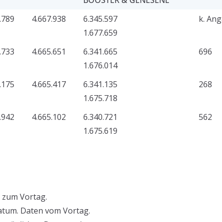
.789
4.667.938
6.345.597
k. An
1.677.659
.733
4.665.651
6.341.665
696
1.676.014
.175
4.665.417
6.341.135
268
1.675.718
.942
4.665.102
6.340.721
562
1.675.619
 zum Vortag.
atum. Daten vom Vortag.