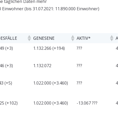
ne täglichen Daten mehr
 Einwohner (bis 31.07.2021: 11.890.000 Einwohner)
ESFÄLLE
GENESENE
AKTIV*
49 (+3)
1.132.266 (+194)
???
4
46 (+3)
1.132.072
???
4
3 (+5)
1.022.000 (+3.460)
???
4
25 (+102)
1.022.000 (+3.460)
-13.067 ???
4