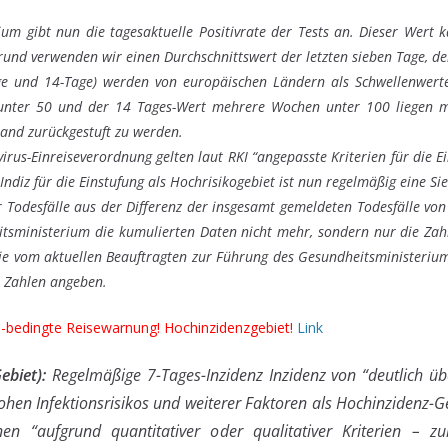
um gibt nun die tagesaktuelle Positivrate der Tests an. Dieser Wert k
und verwenden wir einen Durchschnittswert der letzten sieben Tage, der
ge und 14-Tage) werden von europäischen Ländern als Schwellenwerte z
ter 50 und der 14 Tages-Wert mehrere Wochen unter 100 liegen muss
oland zurückgestuft zu werden.
rus-Einreiseverordnung gelten laut RKI “angepasste Kriterien für die Ei
ndiz für die Einstufung als Hochrisikogebiet ist nun regelmäßig eine Si
 Todesfälle aus der Differenz der insgesamt gemeldeten Todesfälle von
tsministerium die kumulierten Daten nicht mehr, sondern nur die Zahl
e vom aktuellen Beauftragten zur Führung des Gesundheitsministeriums
e Zahlen angeben.
bedingte Reisewarnung! Hochinzidenzgebiet!
Link
ebiet):
Regelmäßige 7-Tages-Inzidenz Inzidenz von “deutlich üb
ohen Infektionsrisikos und weiterer Faktoren als Hochinzidenz-G
n “aufgrund quantitativer oder qualitativer Kriterien – 