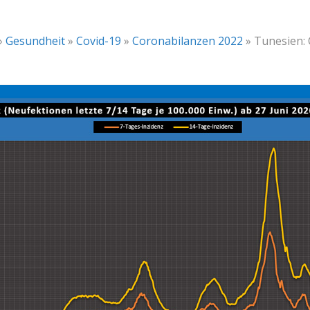
»
Gesundheit
»
Covid-19
»
Coronabilanzen 2022
»
Tunesien: 