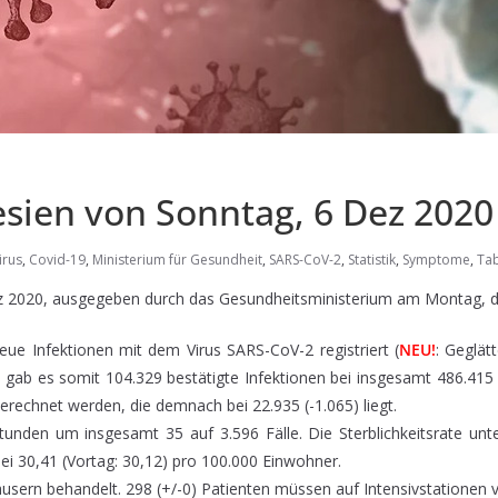
esien von Sonntag, 6 Dez 2020
irus
,
Covid-19
,
Ministerium für Gesundheit
,
SARS-CoV-2
,
Statistik
,
Symptome
,
Tab
z 2020, ausgegeben durch das Gesundheitsministerium am Montag, d
ue Infektionen mit dem Virus SARS-CoV-2 registriert (
NEU!
: Geglät
gab es somit 104.329 bestätigte Infektionen bei insgesamt 486.415 
berechnet werden, die demnach bei 22.935 (-1.065) liegt.
tunden um insgesamt 35 auf 3.596 Fälle. Die Sterblichkeitsrate unte
ei 30,41 (Vortag: 30,12) pro 100.000 Einwohner.
äusern behandelt. 298 (+/-0) Patienten müssen auf Intensivstationen 