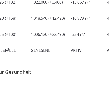
25 (+102)
1.022.000 (+3.460)
-13.067 ???
4
23 (+158)
1.018.540 (+12.420)
-10.979 ???
4
65 (+100)
1.006.120 (+22.490)
-554 ???
4
ESFÄLLE
GENESENE
AKTIV
ür Gesundheit