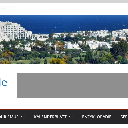
eise
in
 die
sien:
n zum
de
00 MW
OURISMUS
KALENDERBLATT
ENZYKLOPÄDIE
SER