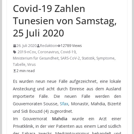
Covid-19 Zahlen
Tunesien von Samstag,
25 Juli 2020
26. Juli 2020
Redaktion
12789 Views
2019-nCov
,
Coronavirus
,
Covid-19
,
Ministerium für Gesundheit
,
SARS-CoV-2
,
Statistik
,
Symptome
,
Tabelle
,
Virus
2 min read
Es wurden neun neue Fälle aufgezeichnet, eine lokale
Ansteckung und acht durch Einreise aus dem Ausland
importierte Fälle. Die neuen Fälle werden den
Gouvernoraten Sousse,
Sfax
, Monastir, Mahdia, Bizerté
und Sidi Bouzid (4) zugeordnet.
Im Gouvernorat
Mahdia
wurde ein Arzt einer
Privatklinik, in der vier Patienten aus einem Land südlich
der Sahara zwecks Medizintourismus behandelt und