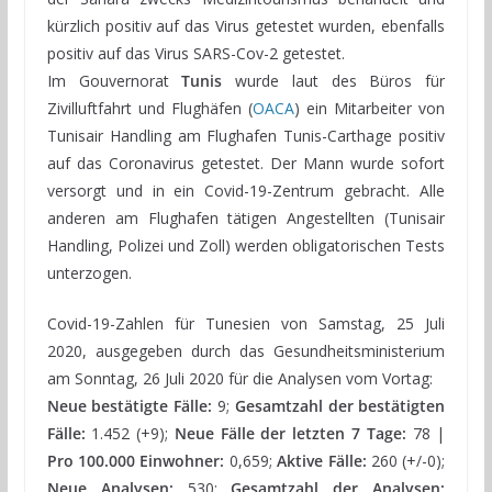
kürzlich positiv auf das Virus getestet wurden, ebenfalls
positiv auf das Virus SARS-Cov-2 getestet.
Im Gouvernorat
Tunis
wurde laut des Büros für
Zivilluftfahrt und Flughäfen (
OACA
) ein Mitarbeiter von
Tunisair Handling am Flughafen Tunis-Carthage positiv
auf das Coronavirus getestet. Der Mann wurde sofort
versorgt und in ein Covid-19-Zentrum gebracht. Alle
anderen am Flughafen tätigen Angestellten (Tunisair
Handling, Polizei und Zoll) werden obligatorischen Tests
unterzogen.
Covid-19-Zahlen für Tunesien von Samstag, 25 Juli
2020, ausgegeben durch das Gesundheitsministerium
am Sonntag, 26 Juli 2020 für die Analysen vom Vortag:
Neue bestätigte Fälle:
9;
Gesamtzahl der bestätigten
Fälle:
1.452 (+9);
Neue Fälle der letzten 7 Tage:
78 |
Pro 100.000 Einwohner:
0,659;
Aktive Fälle:
260 (+/-0);
Neue Analysen:
530;
Gesamtzahl der Analysen: