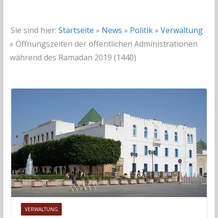
Sie sind hier:
Startseite
»
News
»
Politik
»
Verwaltung
»
Öffnungszeiten der öffentlichen Administrationen
während des Ramadan 2019 (1440)
VERWALTUNG