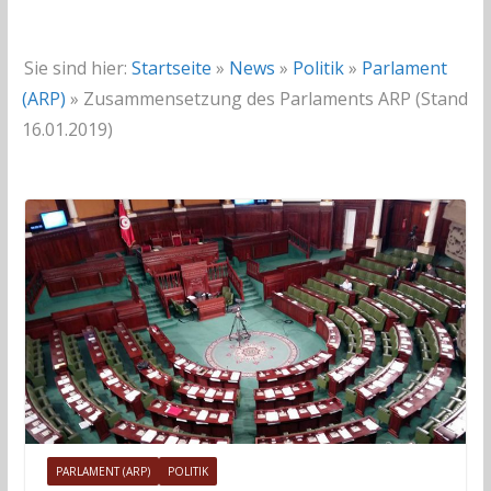
Sie sind hier:
Startseite
»
News
»
Politik
»
Parlament
(ARP)
»
Zusammensetzung des Parlaments ARP (Stand
16.01.2019)
PARLAMENT (ARP)
POLITIK