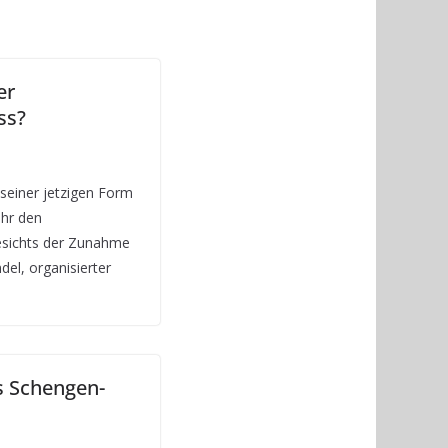
er
ss?
 seiner jetzigen Form
ehr den
gesichts der Zunahme
el, organisierter
es Schengen-