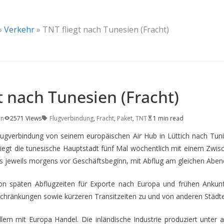
»
Verkehr
»
TNT fliegt nach Tunesien (Fracht)
t nach Tunesien (Fracht)
on
2571 Views
Flugverbindung
,
Fracht
,
Paket
,
TNT
1 min read
lugverbindung von seinem europäischen Air Hub in Lüttich nach Tu
fliegt die tunesische Hauptstadt fünf Mal wöchentlich mit einem Zwis
s jeweils morgens vor Geschäftsbeginn, mit Abflug am gleichen Aben
on späten Abflugzeiten für Exporte nach Europa und frühen Ankunf
hränkungen sowie kürzeren Transitzeiten zu und von anderen Städte
allem mit Europa Handel. Die inländische Industrie produziert unter