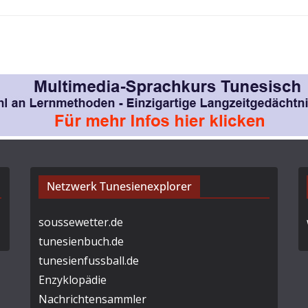
Netzwerk Tunesienexplorer
soussewetter.de
tunesienbuch.de
tunesienfussball.de
Enzyklopädie
Nachrichtensammler