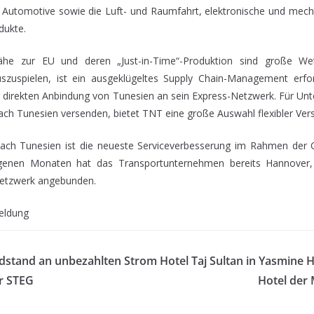
für Automotive sowie die Luft- und Raumfahrt, elektronische und mec
dukte.
he zur EU und deren „Just-in-Time“-Produktion sind große Wet
szuspielen, ist ein ausgeklügeltes Supply Chain-Management erfor
r direkten Anbindung von Tunesien an sein Express-Netzwerk. Für Un
ach Tunesien versenden, bietet TNT eine große Auswahl flexibler Ver
ach Tunesien ist die neueste Serviceverbesserung im Rahmen der O
genen Monaten hat das Transportunternehmen bereits Hannover, 
netzwerk angebunden.
eldung
rdstand an unbezahlten Strom
Hotel Taj Sultan in Yasmine
r STEG
Hotel der 