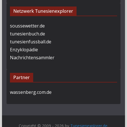
Netzwerk Tunesienexplorer
soussewetter.de
tunesienbuch.de
tunesienfussball.de
Enzyklopädie
Nachrichtensammler
Partner
wassenberg.com.de
Copyright © 2009 - 2026 by
Tunesienexplorer.de
.