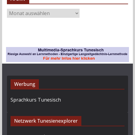
A
r
c
h
i
v
Werbung
Sprachkurs Tunesisch
Netzwerk Tunesienexplorer