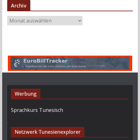
Archiv
A
r
c
h
i
v
Werbung
Sprachkurs Tunesisch
Netzwerk Tunesienexplorer