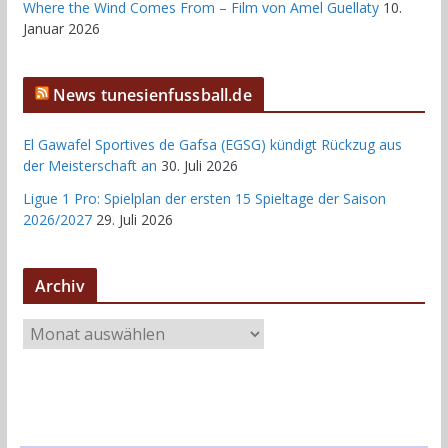
Where the Wind Comes From – Film von Amel Guellaty
10.
Januar 2026
News tunesienfussball.de
El Gawafel Sportives de Gafsa (EGSG) kündigt Rückzug aus
der Meisterschaft an
30. Juli 2026
Ligue 1 Pro: Spielplan der ersten 15 Spieltage der Saison
2026/2027
29. Juli 2026
Archiv
A
r
c
h
i