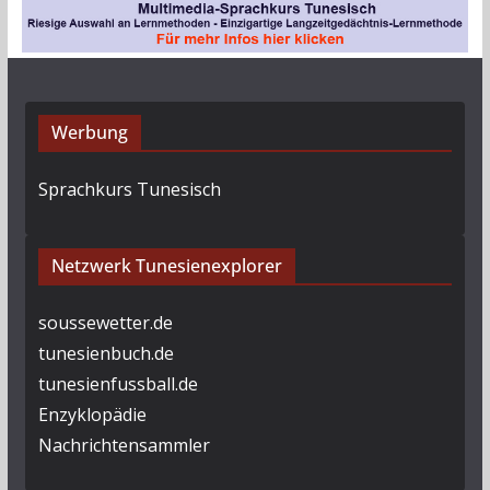
v
Werbung
Sprachkurs Tunesisch
Netzwerk Tunesienexplorer
soussewetter.de
tunesienbuch.de
tunesienfussball.de
Enzyklopädie
Nachrichtensammler