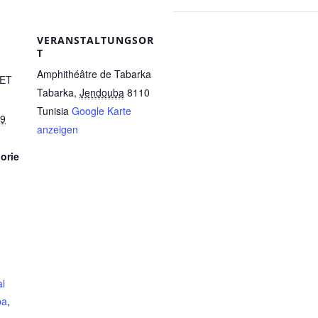
VERANSTALTUNGSOR
T
Amphithéâtre de Tabarka
ET
Tabarka
,
Jendouba
8110
Tunisia
Google Karte
59
anzeigen
orie
al
ba
,