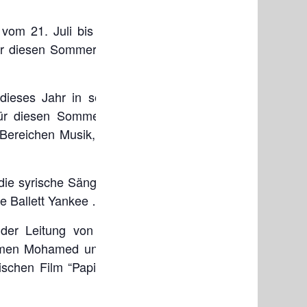
 vom 21. Juli bis zum 14.
für diesen Sommer bekannt
dieses Jahr in seiner 58.
ür diesen Sommer ist ein
Bereichen Musik, Theater,
ie syrische Sängerin Faïa
he Ballett Yankee …
 der Leitung von Maestro
, Imen Mohamed und Chokri
chen Film “Papillon d’or”