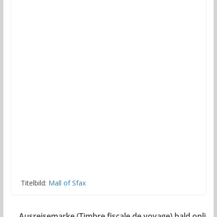
Titelbild:
Mall of Sfax
Ausreisemarke (Timbre fiscale de voyage) bald onli